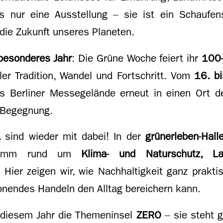
s nur eine Ausstellung – sie ist ein Schaufens
 die Zukunft unseres Planeten.
besonderes Jahr
: Die Grüne Woche feiert ihr
100-
ller Tradition, Wandel und Fortschritt. Vom
16. b
as Berliner Messegelände erneut in einen Ort d
r Begegnung.
A
sind wieder mit dabei! In der
grünerleben-Hall
ogramm rund um
Klima- und Naturschutz, L
. Hier zeigen wir, wie Nachhaltigkeit ganz prakti
nendes Handeln den Alltag bereichern kann.
in diesem Jahr die Themeninsel
ZERO
– sie steht 