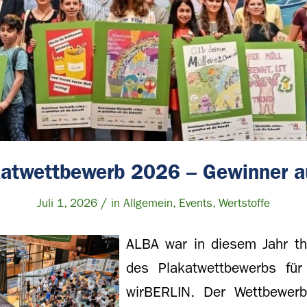
akatwettbewerb 2026 – Gewinner a
/
Juli 1, 2026
in
Allgemein
,
Events
,
Wertstoffe
ALBA war in diesem Jahr th
des Plakatwettbewerbs fü
wirBERLIN. Der Wettbewer