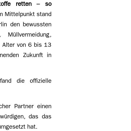
offe retten – so
Im Mittelpunkt stand
rlin den bewussten
 Müllvermeidung,
 Alter von 6 bis 13
onenden Zukunft in
d die offizielle
scher Partner einen
 würdigen, das das
umgesetzt hat.