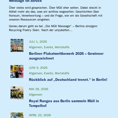
Message ist zurück
Über vieles wird gesprochen. Über Müll eher selten. Dabei steckt in
Abfall mehr als das, was wir achtlos wegwerfen: Geschichten über
Konsum, Verantwortung – und die Frage, wie wir als Gesellschaft mit
unseren Ressourcen umgehen.
Genau darum geht es bei „Die Müll Message“ – Berlins einzigem
Recycling Poetry Slam. Nach der umjubelten…
JULI 1, 2026
Allgemein
,
Events
,
Wertstoffe
Berliner Plakatwettbewerb 2026 – Gewinner
ausgezeichnet
JUNI 9, 2026
Allgemein
,
Events
,
Wertstoffe
Rückblick auf „Deutschland trennt.“ in Berlin!
MAI 28, 2026
Allgemein
Royal Ranges aus Berlin sammeln Müll in
Tempelhof
APRIL 22, 2026