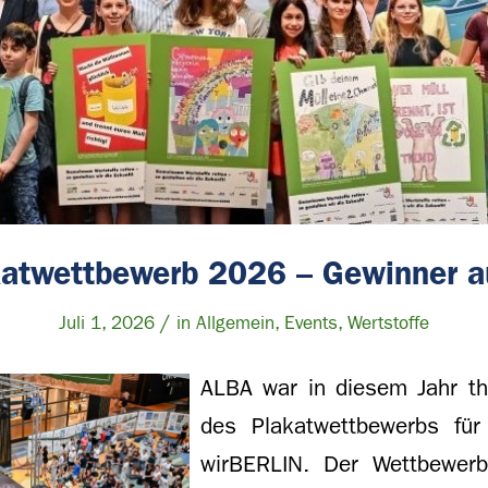
akatwettbewerb 2026 – Gewinner a
/
Juli 1, 2026
in
Allgemein
,
Events
,
Wertstoffe
ALBA war in diesem Jahr th
des Plakatwettbewerbs fü
wirBERLIN. Der Wettbewer