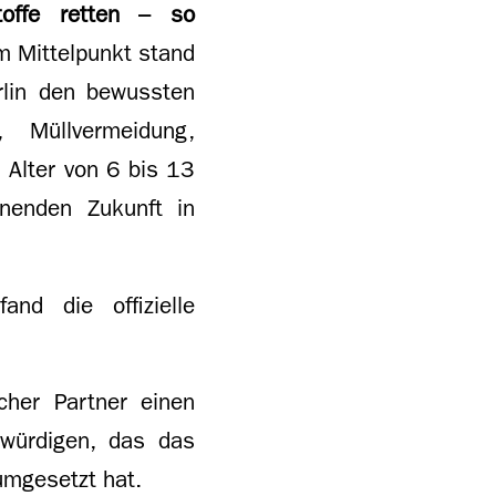
offe retten – so
Im Mittelpunkt stand
rlin den bewussten
 Müllvermeidung,
 Alter von 6 bis 13
onenden Zukunft in
d die offizielle
scher Partner einen
 würdigen, das das
umgesetzt hat.