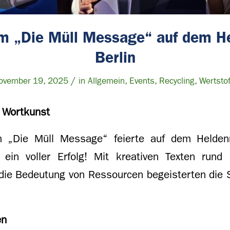
am „Die Müll Message“ auf dem H
Berlin
/
ovember 19, 2025
in
Allgemein
,
Events
,
Recycling
,
Wertstof
ft Wortkunst
m „Die Müll Message“ feierte auf dem Heldenm
ein voller Erfolg! Mit kreativen Texten rund 
die Bedeutung von Ressourcen begeisterten die
en