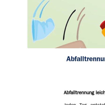
Abfalltrennu
Abfalltrennung leic
Jeden Tag entste